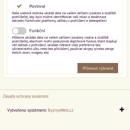
Povinné
Naše webová stránka ukládá data na vašem zařízení (cookies a úložiště
prohlížeče), aby bylo možné identifikovat vaši relaci a dosáhnout
základní funkčnosti platformy, zážitku z prohlížení a zabezpečení.
Funkční
Můžeme ukládat data na vašem zařízení (soubory cookie a úložiště
prohlížeče), abychom mohli poskytovat doplňkové funkce, které zlepšují
váš zážitek z prohlížení, ukládat některé vaše preference bez
uživatelského účtu nebo bez přihlášení, používat skripty a/nebo zdroje
třetích stran, widgety atd.
Přijmout vybrané
Zásady ochrany soukromí
Vytvořeno systémem:
ByznysWeb.cz