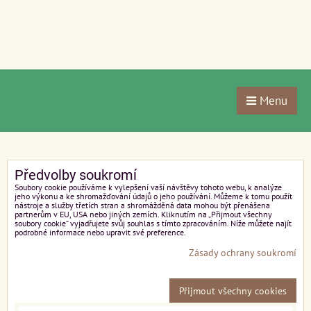
Menu
Předvolby soukromí
Soubory cookie používáme k vylepšení vaší návštěvy tohoto webu, k analýze
jeho výkonu a ke shromažďování údajů o jeho používání. Můžeme k tomu použít
nástroje a služby třetích stran a shromážděná data mohou být přenášena
partnerům v EU, USA nebo jiných zemích. Kliknutím na „Přijmout všechny
soubory cookie“ vyjadřujete svůj souhlas s tímto zpracováním. Níže můžete najít
podrobné informace nebo upravit své preference.
Zásady ochrany soukromí
Přijmout všechny cookies