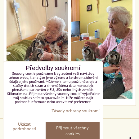
Předvolby soukromí
Soubory cookie používáme k vylepšení vaší návštěvy
tohoto webu, k analýze jeho výkonu a ke shromažďování
údajů o jeho používání. Můžeme k tomu použít nástroje a
služby třetích stran a shromážděná data mohou být
přenášena partnerům v EU, USA nebo jiných zemích.
Kliknutím na „Přijmout všechny soubory cookie“ vyjadřujete
svůj souhlas s tímto zpracováním. Níže můžete najít
podrobné informace nebo upravit své preference.
Zásady ochrany soukromí
Ukázat
Předvolby soukromí
Zásady ochrany soukromí
Přijmout všechny
podrobnosti
cookies