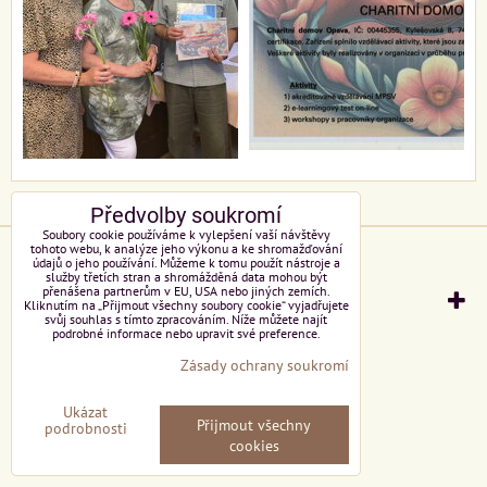
Předvolby soukromí
Soubory cookie používáme k vylepšení vaší návštěvy
Předvolby soukromí
Zásady ochrany soukromí
tohoto webu, k analýze jeho výkonu a ke shromažďování
údajů o jeho používání. Můžeme k tomu použít nástroje a
služby třetích stran a shromážděná data mohou být
přenášena partnerům v EU, USA nebo jiných zemích.
Vytvořeno systémem:
ByznysWeb.cz
Kliknutím na „Přijmout všechny soubory cookie“ vyjadřujete
svůj souhlas s tímto zpracováním. Níže můžete najít
podrobné informace nebo upravit své preference.
Zásady ochrany soukromí
Ukázat
Přijmout všechny
podrobnosti
cookies